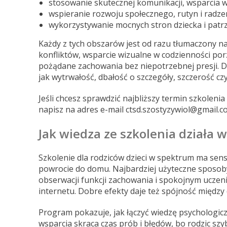
stosowanie skutecznej komunikacji, wsparcia
wspieranie rozwoju społecznego, rutyn i radze
wykorzystywanie mocnych stron dziecka i patrz
Każdy z tych obszarów jest od razu tłumaczony n
konfliktów, wsparcie wizualne w codzienności po
pożądane zachowania bez niepotrzebnej presji. D
jak wytrwałość, dbałość o szczegóły, szczerość cz
Jeśli chcesz sprawdzić najbliższy termin szkole
napisz na adres e-mail ctsd.szostyzywiol@gmail.c
Jak wiedza ze szkolenia działa 
Szkolenie dla rodziców dzieci w spektrum ma sens
powrocie do domu. Najbardziej użyteczne sposoby 
obserwacji funkcji zachowania i spokojnym uczen
internetu. Dobre efekty daje też spójność międz
Program pokazuje, jak łączyć wiedzę psychologicz
wsparcia skraca czas prób i błędów, bo rodzic szy