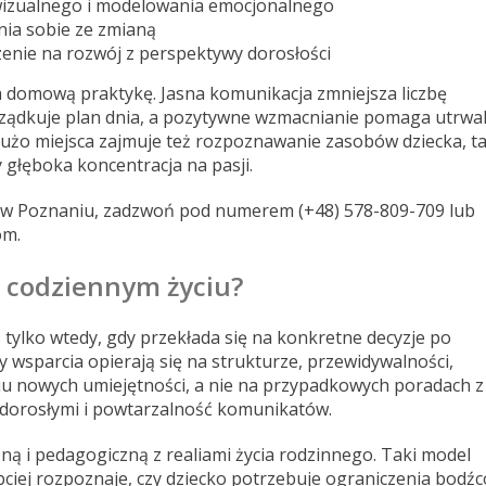
 wizualnego i modelowania emocjonalnego
nia sobie ze zmianą
enie na rozwój z perspektywy dorosłości
a domową praktykę. Jasna komunikacja zmniejsza liczbę
rządkuje plan dnia, a pozytywne wzmacnianie pomaga utrwa
użo miejsca zajmuje też rozpoznawanie zasobów dziecka, ta
y głęboka koncentracja na pasji.
nia w Poznaniu, zadzwoń pod numerem (+48) 578-809-709 lub
om.
w codziennym życiu?
 tylko wtedy, gdy przekłada się na konkretne decyzje po
wsparcia opierają się na strukturze, przewidywalności,
iu nowych umiejętności, a nie na przypadkowych poradach z
y dorosłymi i powtarzalność komunikatów.
ną i pedagogiczną z realiami życia rodzinnego. Taki model
bciej rozpoznaje, czy dziecko potrzebuje ograniczenia bodźc