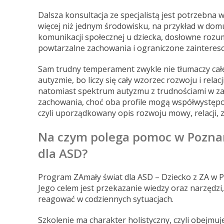
Dalsza konsultacja ze specjalistą jest potrzebna w
więcej niż jednym środowisku, na przykład w dom
komunikacji społecznej u dziecka, dosłowne rozum
powtarzalne zachowania i ograniczone zainteresow
Sam trudny temperament zwykle nie tłumaczy cał
autyzmie, bo liczy się cały wzorzec rozwoju i relac
natomiast spektrum autyzmu z trudnościami w zak
zachowania, choć oba profile mogą współwystępow
czyli uporządkowany opis rozwoju mowy, relacji, 
Na czym polega pomoc w Pozna
dla ASD?
Program ZAmały świat dla ASD – Dziecko z ZA w 
Jego celem jest przekazanie wiedzy oraz narzędzi
reagować w codziennych sytuacjach.
Szkolenie ma charakter holistyczny, czyli obejmuje