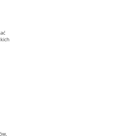
lać
kich
ów,