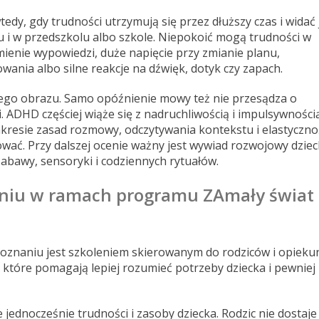
tedy, gdy trudności utrzymują się przez dłuższy czas i widać 
u i w przedszkolu albo szkole. Niepokoić mogą trudności w
ienie wypowiedzi, duże napięcie przy zmianie planu,
ania albo silne reakcje na dźwięk, dotyk czy zapach.
ego obrazu. Samo opóźnienie mowy też nie przesądza o
ji. ADHD częściej wiąże się z nadruchliwością i impulsywności
resie zasad rozmowy, odczytywania kontekstu i elastyczno
ać. Przy dalszej ocenie ważny jest wywiad rozwojowy dziec
zabawy, sensoryki i codziennych rytuałów.
niu w ramach programu ZAmały świat
Poznaniu jest szkoleniem skierowanym do rodziców i opieku
, które pomagają lepiej rozumieć potrzeby dziecka i pewniej
 jednocześnie trudności i zasoby dziecka. Rodzic nie dostaje