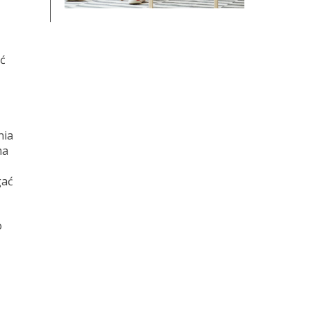
ć
nia
ma
gać
o