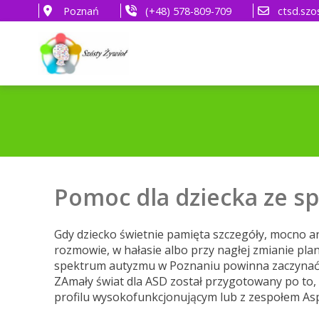
Poznań
(+48) 578-809-709
ctsd.szo
Pomoc dla dziecka ze s
Gdy dziecko świetnie pamięta szczegóły, mocno an
rozmowie, w hałasie albo przy nagłej zmianie plan
spektrum autyzmu w Poznaniu powinna zaczynać 
ZAmały świat dla ASD został przygotowany po to, 
profilu wysokofunkcjonującym lub z zespołem As