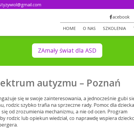
styzywiol@gmail.com
acebook
HOME
O NAS
SZKOLENIA
ZAmały świat dla ASD
pektrum autyzmu – Poznań
gażuje się w swoje zainteresowania, a jednocześnie gubi si
u, rodzic szybko trafia na sprzeczne rady. Pomoc dla dziecka
się od zrozumienia mechanizmu, a nie od ocen. Program
by rodzic lub opiekun wiedział, co naprawdę wspiera dzieck
pergera.