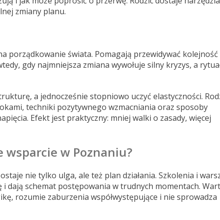
zują i jak może poprosić o przerwę. Rodzic dostaje narzędzi
lnej zmiany planu.
 na porządkowanie świata. Pomagają przewidywać kolejność
wtedy, gdy najmniejsza zmiana wywołuje silny kryzys, a rytua
rukturę, a jednocześnie stopniowo uczyć elastyczności. Rod
rokami, techniki pozytywnego wzmacniania oraz sposoby
ęcia. Efekt jest praktyczny: mniej walki o zasady, więcej
ie wsparcie w Poznaniu?
taje nie tylko ulga, ale też plan działania. Szkolenia i wars
zę i dają schemat postępowania w trudnych momentach. War
gikę, rozumie zaburzenia współwystępujące i nie sprowadza