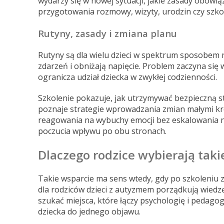
wydarzy się w nowej sytuacji, jakie zasady obowią
przygotowania rozmowy, wizyty, urodzin czy szko
Rutyny, zasady i zmiana planu
Rutyny są dla wielu dzieci w spektrum sposobem
zdarzeń i obniżają napięcie. Problem zaczyna się 
ogranicza udział dziecka w zwykłej codzienności.
Szkolenie pokazuje, jak utrzymywać bezpieczną st
poznaje strategie wprowadzania zmian małymi k
reagowania na wybuchy emocji bez eskalowania napi
poczucia wpływu po obu stronach.
Dlaczego rodzice wybierają tak
Takie wsparcie ma sens wtedy, gdy po szkoleniu zos
dla rodziców dzieci z autyzmem porządkują wied
szukać miejsca, które łączy psychologię i pedago
dziecka do jednego objawu.