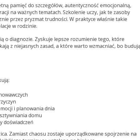
etną pamięć do szczegółów, autentyczność emocjonalną,
racji na ważnych tematach. Szkolenie uczy, jak te zasoby
nie przez pryzmat trudności. W praktyce właśnie takie
acje w rodzinie.
rią o diagnozie. Zyskuje lepsze rozumienie tego, które
ają z niejasnych zasad, a które warto wzmacniać, bo buduj
kują:
chowawczych
rzyczyn
mocji i planowania dnia
 usztywniania domu
ny doświadczeń
ica. Zamiast chaosu zostaje uporządkowane spojrzenie na