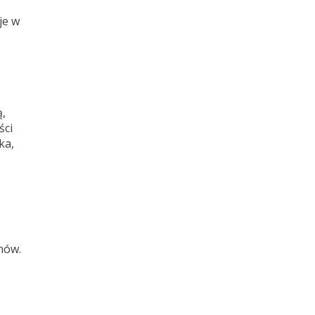
je w
ą,
ści
ka,
nów.